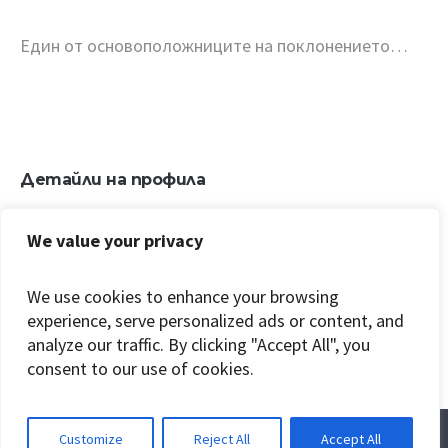
Един от основоположниците на поклонението…
Детайли на профила
We value your privacy
We use cookies to enhance your browsing
experience, serve personalized ads or content, and
+ Свещ. Ангел
Столична
analyze our traffic. By clicking "Accept All", you
Ангелов
община
consent to our use of cookies.
Customize
Reject All
Accept All
Поклоннически път "Рилският чудотворец" 2021