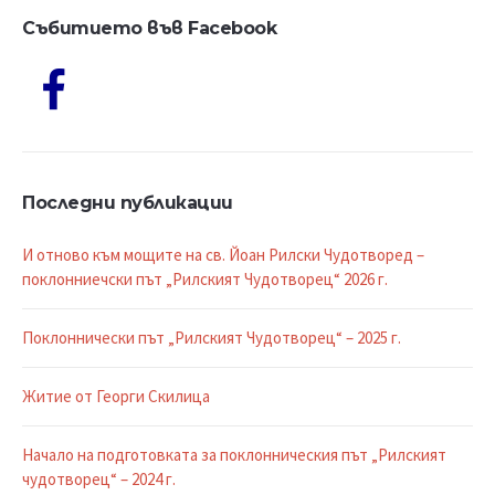
Събитието във Facebook
Последни публикации
И отново към мощите на св. Йоан Рилски Чудотворед –
поклонниечски път „Рилският Чудотворец“ 2026 г.
Поклоннически път „Рилският Чудотворец“ – 2025 г.
Житие от Георги Скилица
Начало на подготовката за поклонническия път „Рилският
чудотворец“ – 2024 г.