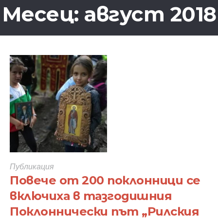
Месец:
август 2018
Публикация
Повече от 200 поклонници се
включиха в тазгодишния
Поклоннически път „Рилския