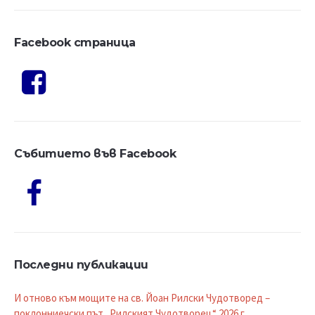
Facebook страница
Събитието във Facebook
Последни публикации
И отново към мощите на св. Йоан Рилски Чудотворед –
поклонниечски път „Рилският Чудотворец“ 2026 г.