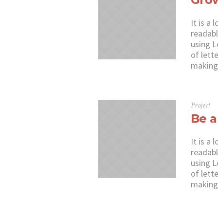
It is a
readabl
using L
of lett
making 
Project
Be a
It is a
readabl
using L
of lett
making 