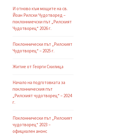
И отново към мощите на св.
Йоан Рилски Чудотворед –
поклонниечски път „Рилският
Чудотворец“ 2026 г.
Поклоннически път „Рилският
Чудотворец“ – 2025 г.
Житие от Георги Скилица
Начало на подготовката за
поклонническия път
„Рилският чудотворец“ – 2024
г.
Поклоннически път „Рилският
чудотворец“ 2023 –
официален анонс