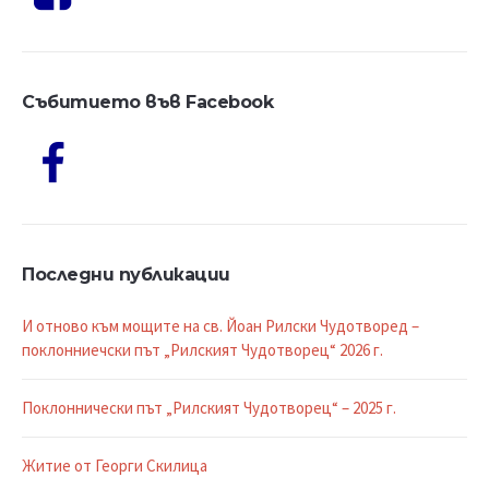
Събитието във Facebook
Последни публикации
И отново към мощите на св. Йоан Рилски Чудотворед –
поклонниечски път „Рилският Чудотворец“ 2026 г.
Поклоннически път „Рилският Чудотворец“ – 2025 г.
Житие от Георги Скилица