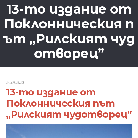
13-то издание от
Поклонническия п
ът „Рилският чуд
отворец”
29.06.2022
13-то издание от
Поклонническия път
„Рилският чудотворец”