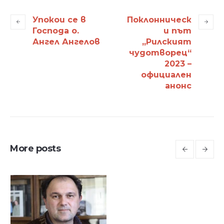
Упокои се в
Поклонническ
Господа о.
и път
Ангел Ангелов
„Рилският
чудотворец“
2023 –
официален
анонс
More posts