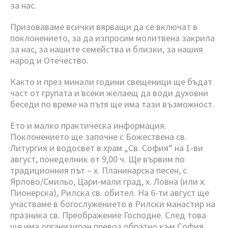
за нас.
Призоваваме всички вярващи да се включат в
поклонението, за да изпросим молитвена закрила
за нас, за нашите семейства и близки, за нашия
народ и Отечество.
Както и през минали години свещеници ще бъдат
част от групата и всеки желаещ да води духовни
беседи по време на пътя ще има тази възможност.
Ето и малко практическа информация.
Поклонението ще започне с Божествена св.
Литургия и водосвет в храм „Св. София“ на 1-ви
август, понеделник от 9,00 ч. Ще вървим по
традиционния път – х. Планинарска песен, с.
Ярлово/Смильо, Цари-мали град, х. Ловна (или х.
Пионерска), Рилска св. обител. На 6-ти август ще
участваме в богослужението в Рилски манастир на
празника св. Преображение Господне. След това
ще има организиран превоз обратно към София.