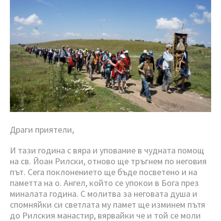
Драги приятели,
И тази година с вяра и упование в чудната помощ
на св. Йоан Рилски, отново ще тръгнем по неговия
път. Сега поклонението ще бъде посветено и на
паметта на о. Ангел, който се упокои в Бога през
миналата година. С молитва за неговата душа и
спомняйки си светлата му памет ще изминем пътя
до Рилския манастир, вярвайки че и той се моли