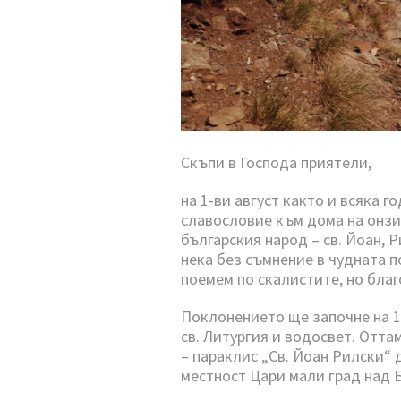
Скъпи в Господа приятели,
на 1-ви август както и всяка г
славословие към дома на онзи
българския народ – св. Йоан, 
нека без съмнение в чудната п
поемем по скалистите, но бла
Поклонението ще започне на 1-
св. Литургия и водосвет. Отт
– параклис „Св. Йоан Рилски“ д
местност Цари мали град над Б