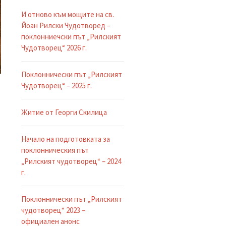
И отново към мощите на св.
Йоан Рилски Чудотворед –
поклонниечски път „Рилският
Чудотворец“ 2026 г.
Поклоннически път „Рилският
Чудотворец“ – 2025 г.
Житие от Георги Скилица
Начало на подготовката за
поклонническия път
„Рилският чудотворец“ – 2024
г.
и
Поклоннически път „Рилският
чудотворец“ 2023 –
официален анонс