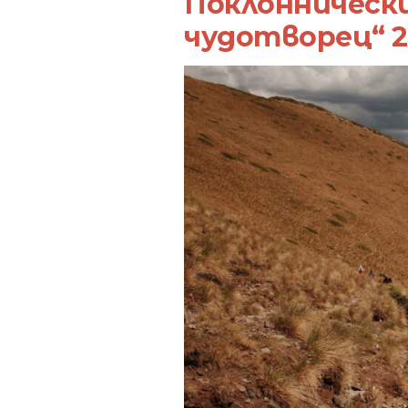
Поклонническ
чудотворец“ 2