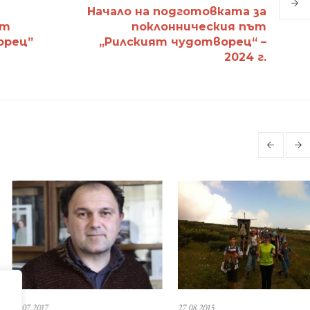
Начало на подготовката за
ът
поклонническия път
орец”
„Рилският чудотворец“ –
2024 г.
.2018
22.07.2018