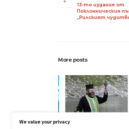
13-то издание от
Поклонническия п
„Рилският чудотв
More posts
We value your privacy
08.08.2018
27.07