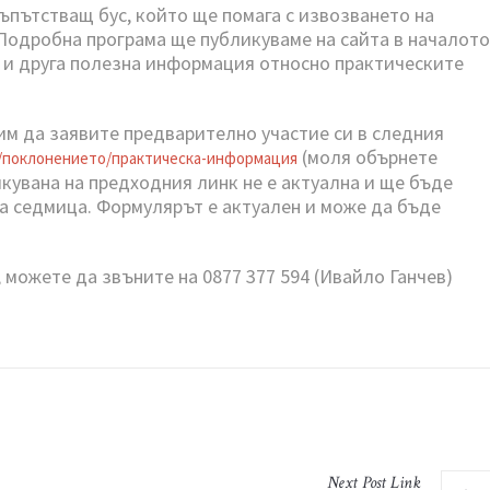
ъпътстващ бус, който ще помага с извозването на
 Подробна програма ще публикуваме на сайта в началото
 и друга полезна информация относно практическите
им да заявите предварително участие си в следния
(моля обърнете
/
поклонението/практическа-
информация
кувана на предходния линк не е актуална и ще бъде
та седмица. Формулярът е актуален и може да бъде
можете да звъните на 0877 377 594 (Ивайло Ганчев)
Next
Post
Link