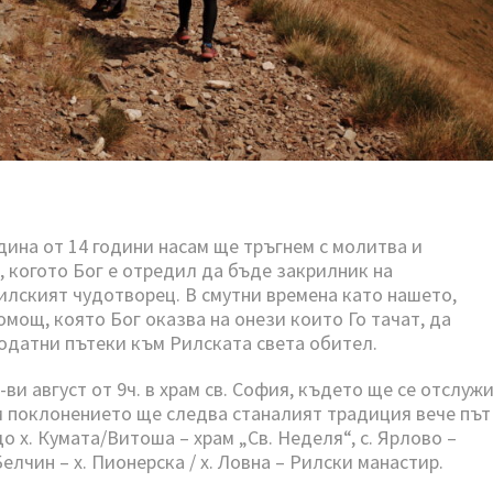
одина от 14 години насам ще тръгнем с молитва и
, когото Бог е отредил да бъде закрилник на
Рилският чудотворец. В смутни времена като нашето,
омощ, която Бог оказва на онeзи които Го тачат, да
годатни пътеки към Рилската света обител.
ви август от 9ч. в храм св. София, където ще се отслуж
ам поклонението ще следва станалият традиция вече път
о х. Кумата/Витоша – храм „Св. Неделя“, с. Ярлово –
елчин – х. Пионерска / х. Ловна – Рилски манастир.