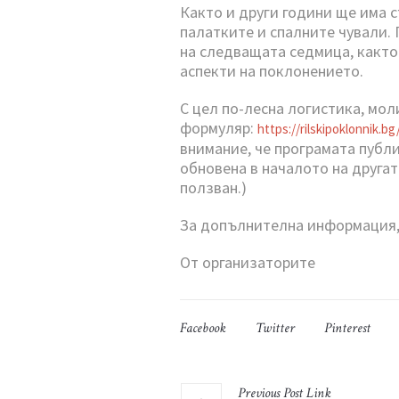
Както и други години ще има с
палатките и спалните чували.
на следващата седмица, както
аспекти на поклонението.
С цел по-лесна логистика, мол
формуляр:
https://
rilskipoklonnik.bg
внимание, че програмата публи
обновена в началото на друга
ползван.)
За допълнителна информация, 
От организаторите
Facebook
Twitter
Pinterest
Previous
Post
Link