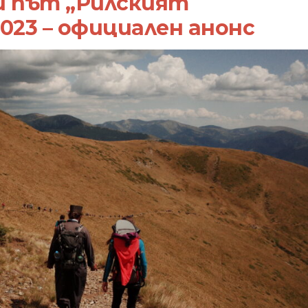
и път „Рилският
023 – официален анонс