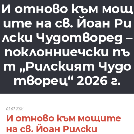
И отново към мощ
ите на св. Йоан Ри
лски Чудотворед –
поклонниечски пъ
т „Рилският Чудо
творец“ 2026 г.
05.07.2026
И отново към мощите
на св. Йоан Рилски