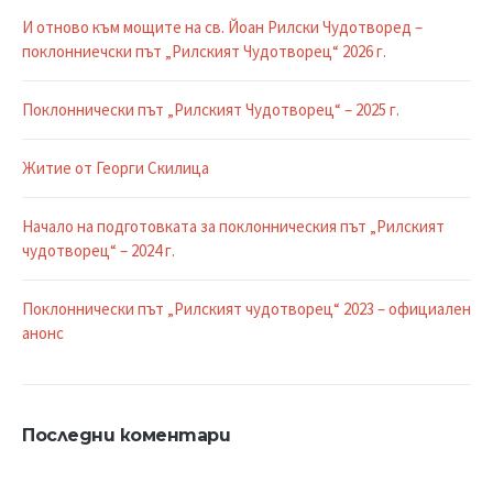
И отново към мощите на св. Йоан Рилски Чудотворед –
поклонниечски път „Рилският Чудотворец“ 2026 г.
Поклоннически път „Рилският Чудотворец“ – 2025 г.
Житие от Георги Скилица
Начало на подготовката за поклонническия път „Рилският
чудотворец“ – 2024 г.
Поклоннически път „Рилският чудотворец“ 2023 – официален
анонс
Последни коментари