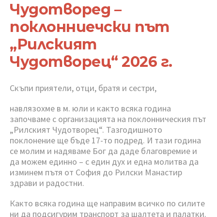
Чудотворед –
поклонниечски път
„Рилският
Чудотворец“ 2026 г.
Скъпи приятели, отци, братя и сестри,
навлязохме в м. юли и както всяка година
започваме с организацията на поклонническия път
„Рилският Чудотворец“. Тазгодишното
поклонение ще бъде 17-то подред. И тази година
се молим и надяваме Бог да даде благовремие и
да можем единно – с един дух и една молитва да
изминем пътя от София до Рилски Манастир
здрави и радостни.
Както всяка година ще направим всичко по силите
ни да подсигурим транспорт за шалтета и палатки.