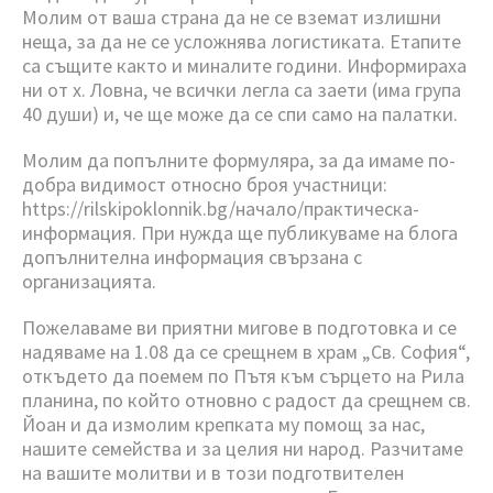
Молим от ваша страна да не се вземат излишни
неща, за да не се усложнява логистиката. Етапите
са същите както и миналите години. Информираха
ни от х. Ловна, че всички легла са заети (има група
40 души) и, че ще може да се спи само на палатки.
Молим да попълните формуляра, за да имаме по-
добра видимост относно броя участници:
https://rilskipoklonnik.bg/начало/практическа-
информация. При нужда ще публикуваме на блога
допълнителна информация свързана с
организацията.
Пожелаваме ви приятни мигове в подготовка и се
надяваме на 1.08 да се срещнем в храм „Св. София“
,
откъдето да поемем по
П
ътя към сърцето на Рила
планина,
по който
отновно с радост да срещнем св.
Йоан и да измолим крепката му помощ за нас,
нашите семейства и за целия ни народ. Разчитаме
на вашите молитви и в този подготвителен